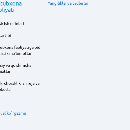
tubxona
Yangiliklar va tadbirlar
oliyati
h ish o'rinlari
tartibi
ubxona faoliyatiga oid
tistik ma'lumotlar
siy va qo'shimcha
matlar
ik, choraklik ish reja va
obotlar
tual ko`rgazma