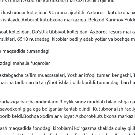
stlik tuman Axborot- kutubxona markazi tashkil qilindi.
igi kasb xunar kollejidan 9ta xona ajratildi. Axborot –kutubxona 
m ishlaydi. Axborot-kutubxona markaziga Bekzod Karimov Yuldos
at kollejidan, Doʻstlik tibbiyot kollejidan, Axborot resurs mar
sliklari, 6518 nusxadagi kitoblar badiiy adabiyotlar va boshqa 
sh maqsadida tumandagi
azdagi mahalla fuqarolar
maktabgacha ta’lim muassasalari, Yoshlar itfoqi tuman kengashi, Ti
archa tadbirlarda targʻibot ishlari olib borildi.Tumandagi barch
arkaziga barcha xodimlarni 3 oylik sinov muddati bilan ishga qa
avodxonligiga ega boʻlganlar tanlab olindi. Kutubxona ish faol
borib keldi.Boshqa xodimlar viloyat Axborot-kutubxona markazi
ash maqsadida fonddagi kitoblarni koʻrgazma shaklda qulay qilib 