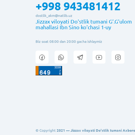
+998 943481412
dostlik_akm@natlib.uz
Jizzax viloyati Do’stlik tumani G’.G’ulom
mahallasi Ibn Sino ko’chasi 1-uy
Biz soat 08:00 dan 20:00 gacha ishlaymiz
© Copyright
2021 — Jizzax viloyati Do'stlik tumani Axbo