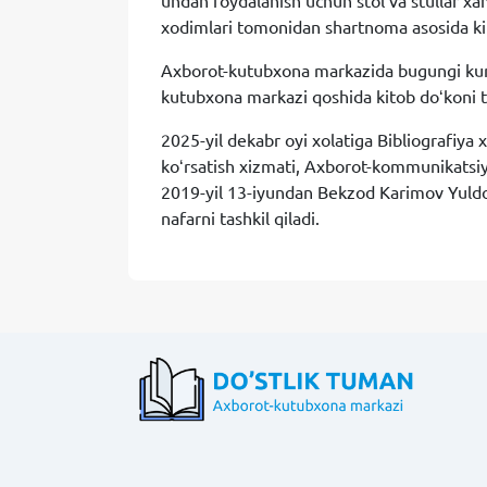
undan foydalanish uchun stol va stullar xa
xodimlari tomonidan shartnoma asosida kit
Axborot-kutubxona markazida bugungi kun ki
kutubxona markazi qoshida kitob doʻkoni tas
2025-yil dekabr oyi xolatiga Bibliografiya
koʻrsatish xizmati, Axborot-kommunikatsiya
2019-yil 13-iyundan Bekzod Karimov Yuldos
nafarni tashkil qiladi.