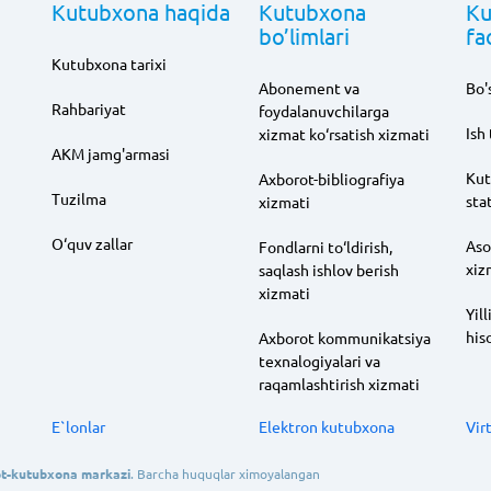
Kutubxona haqida
Kutubxona
Ku
bo’limlari
fa
Kutubxona tarixi
Abonement va
Bo's
Rahbariyat
foydalanuvchilarga
Ish 
xizmat ko‘rsatish xizmati
AKM jamg'armasi
Kut
Axborot-bibliografiya
Tuzilma
sta
xizmati
O‘quv zallar
Aso
Fondlarni to‘ldirish,
xiz
saqlash ishlov berish
xizmati
Yill
his
Axborot kommunikatsiya
texnalogiyalari va
raqamlashtirish xizmati
E`lonlar
Elektron kutubxona
Vir
rot-kutubxona markazi
. Barcha huquqlar ximoyalangan