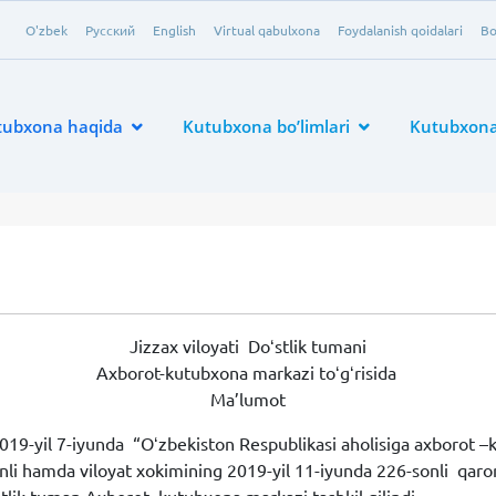
O'zbek
Русский
English
Virtual qabulxona
Foydalanish qoidalari
Bo
tubxona haqida
Kutubxona bo’limlari
Kutubxona 
Jizzax viloyati Doʻstlik tumani
Axborot-kutubxona markazi toʻgʻrisida
Ma’lumot
019-yil 7-iyunda “Oʻzbekiston Respublikasi aholisiga axborot –
onli hamda viloyat xokimining 2019-yil 11-iyunda 226-sonli qaro