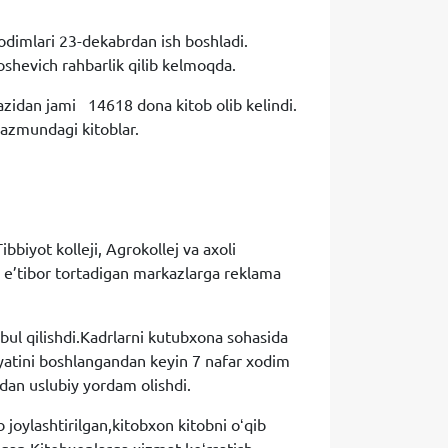
xodimlari 23-dekabrdan ish boshladi.
hevich rahbarlik qilib kelmoqda.
kazidan jami 14618 dona kitob olib kelindi.
mazmundagi kitoblar.
bbiyot kolleji, Agrokollej va axoli
a e’tibor tortadigan markazlarga reklama
bul qilishdi.Kadrlarni kutubxona sohasida
iyatini boshlangandan keyin 7 nafar xodim
dan uslubiy yordam olishdi.
joylashtirilgan,kitobxon kitobni oʻqib