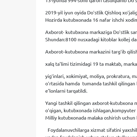
13-iyunda 994-sonli qarori tasdiqlanib Doʻ
2019-yil iyun oyida Doʻstlik Qishloq xoʻjal
Hozirda kutubxonada 16 nafar ishchi xodi
Axborot- kutubxona markaziga Doʻstlik sano
Shundan:8100 nusxadagi kitoblar kollej dar
Axborot–kutubxona markazini targʻib qili
xalq ta’limi tizimidagi 19 ta maktab, mark
yigʻinlari, xokimiyat, moliya, prokratura, 
oʻrtasida hamda tumanda tashkil qilingan b
e’lonlarni tarqatildi.
Yangi tashkil qilingan axborot-kutubxona m
oʻqigan, kutubxonada ishlagan,kompyuter s
Milliy kutubxonada malaka oshirish uchun 
Foydalanuvchilarga xizmat sifatini yaxshil