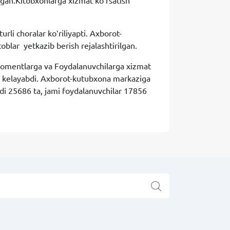
ilgan.Kitobxonlarga xizmat koʻrsatish
li choralar koʻriliyapti. Axborot-
oblar yetkazib berish rejalashtirilgan.
bonomentlarga va Foydalanuvchilarga xizmat
tib kelayabdi. Axborot-kutubxona markaziga
di 25686 ta, jami foydalanuvchilar 17856