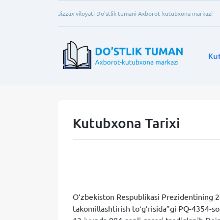
Jizzax viloyati Do'stlik tumani Axborot-kutubxona markazi
Ku
Kutubxona Tarixi
Oʻzbekiston Respublikasi Prezidentining 2
takomillashtirish toʻgʻrisida”gi PQ-4354-s