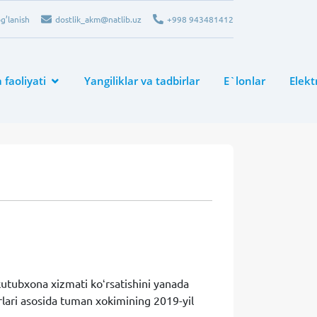
g’lanish
dostlik_akm@natlib.uz
+998 943481412
faoliyati
Yangiliklar va tadbirlar
E`lonlar
Elek
kutubxona xizmati koʻrsatishini yanada
rlari asosida tuman xokimining 2019-yil