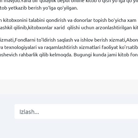
m mavjud.Yana bir qulaylik bepul online kitob oʻqish yoʻlga qoʻy
ob yetkazib berish yoʻlga qoʻyilgan.
tobxonini talabini qondirish va donorlar topish boʻyicha xam tur
hkil qilinib,kitobxonlar xarid qilishi uchun arzonlashtirilgan kit
 xizmati,Fondlarni to’ldirish saqlash va ishlov berish xizmati,A
 texnologiyalari va raqamlashtirish xizmatlari faoliyat ko’rsa
hevich rahbarlik qilib kelmoqda. Bugungi kunda jami kitob fon