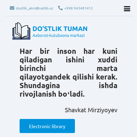
dostlik_akm@natlib.uz
+998 943481412
Har bir inson har kuni
qiladigan ishini xuddi
birinchi marta
qilayotgandek qilishi kerak.
Shundagina ishda
rivojlanish boʻladi.
Shavkat Mirziyoyev
Electronic library