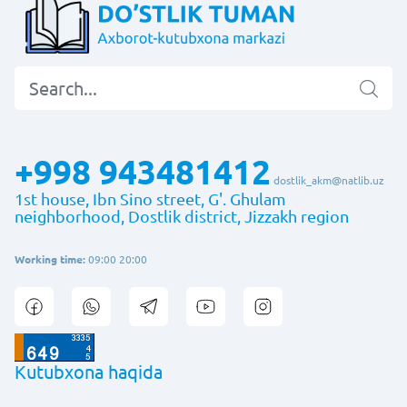
+998 943481412
dostlik_akm@natlib.uz
1st house, Ibn Sino street, G'. Ghulam
neighborhood, Dostlik district, Jizzakh region
Working time:
09:00 20:00
Kutubxona haqida