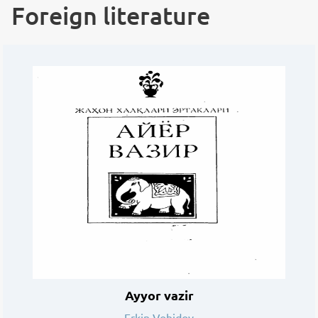
Foreign literature
Ayyor vazir
Erkin Vohidov