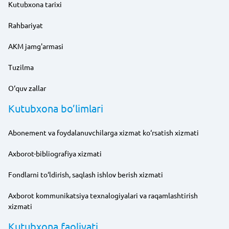
Kutubxona tarixi
Rahbariyat
AKM jamg'armasi
Tuzilma
O‘quv zallar
Kutubxona bo’limlari
Abonement va foydalanuvchilarga xizmat ko‘rsatish xizmati
Axborot-bibliografiya xizmati
Fondlarni to‘ldirish, saqlash ishlov berish xizmati
Axborot kommunikatsiya texnalogiyalari va raqamlashtirish
xizmati
Kutubxona faoliyati