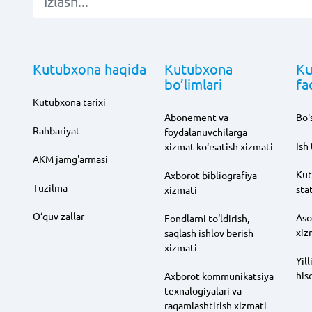
Kutubxona haqida
Kutubxona
Ku
bo’limlari
fa
Kutubxona tarixi
Abonement va
Bo's
Rahbariyat
foydalanuvchilarga
Ish 
xizmat ko‘rsatish xizmati
AKM jamg'armasi
Kut
Axborot-bibliografiya
Tuzilma
sta
xizmati
O‘quv zallar
Aso
Fondlarni to‘ldirish,
xiz
saqlash ishlov berish
xizmati
Yill
his
Axborot kommunikatsiya
texnalogiyalari va
raqamlashtirish xizmati