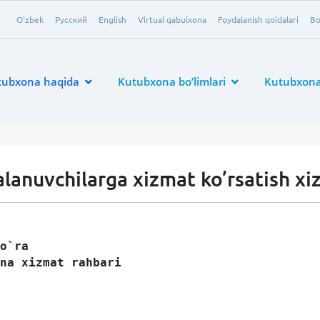
O'zbek
Русский
English
Virtual qabulxona
Foydalanish qoidalari
Bo
tubxona haqida
Kutubxona bo’limlari
Kutubxona 
anuvchilarga xizmat ko’rsatish xi
o`ra
na xizmat rahbari