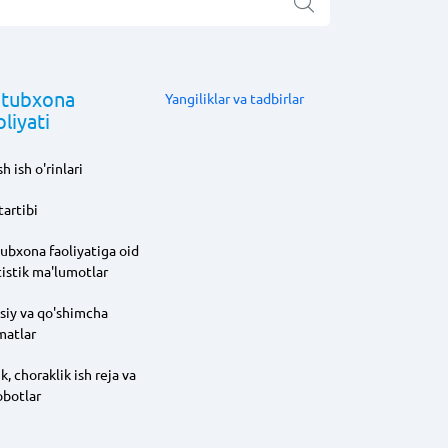
tubxona
Yangiliklar va tadbirlar
oliyati
h ish o'rinlari
tartibi
ubxona faoliyatiga oid
tistik ma'lumotlar
siy va qo'shimcha
matlar
ik, choraklik ish reja va
obotlar