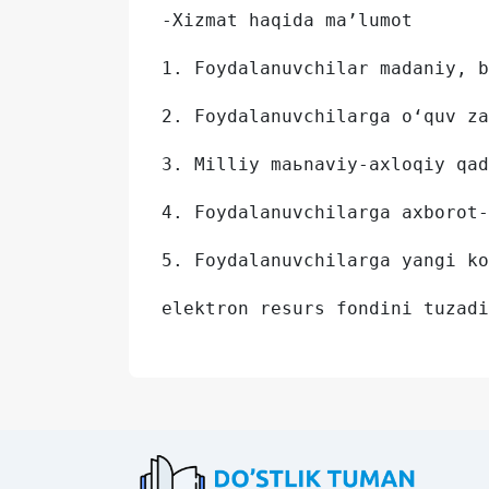
-Xizmat haqida ma’lumot
1. Foydalanuvchilar madaniy, b
2. Foydalanuvchilarga o‘quv za
3. Milliy maьnaviy-axloqiy qad
4. Foydalanuvchilarga axborot-
5. Foydalanuvchilarga yangi ko
elektron resurs fondini tuzadi