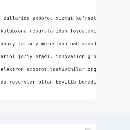
v zallarida axborot xizmat ko‘rsatish asosida
-kutubxona resurslaridan foydalanishni tashki
adaniy-tarixiy merosidan bahramand bo‘lishni 
larini joriy etadi, innovasion g‘oyalar va ya
 elektron axborot tashuvchilar orqali ishlash
hqa resurslar bilan boyitib boradi
;