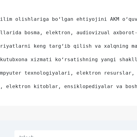
ilim olishlariga bo‘lgan ehtiyojini AKM o‘qu
llarida bosma, elektron, audiovizual axborot
riyatlarni keng targ‘ib qilish va xalqning m
kutubxona xizmati ko‘rsatishning yangi shakl
mpyuter texnologiyalari, elektron resurslar,
, elektron kitoblar, ensiklopediyalar va bos