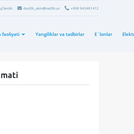
g’lanish
dostlik_akm@natlib.uz
+998 943481412
faoliyati
Yangiliklar va tadbirlar
E`lonlar
Elek
zmati