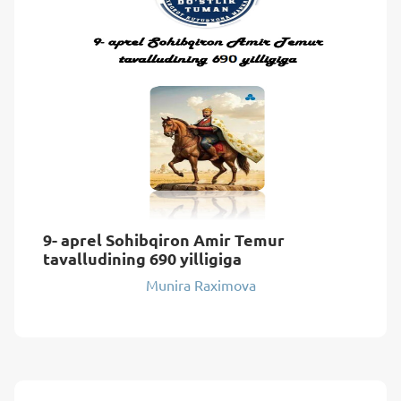
9- aprel Sohibqiron Amir Temur
tavalludining 690 yilligiga
Munira Raximova