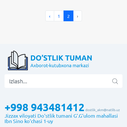
‹
1
2
›
+998 943481412
dostlik_akm@natlib.uz
Jizzax viloyati Do’stlik tumani G’.G’ulom mahallasi
Ibn Sino ko’chasi 1-uy