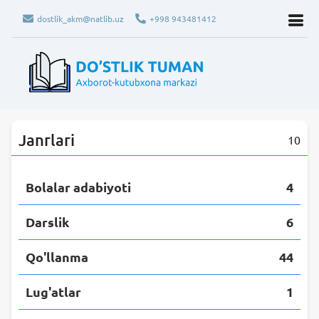
dostlik_akm@natlib.uz
+998 943481412
Janrlari
10
Bolalar adabiyoti
4
Darslik
6
Qo'llanma
44
Lug'atlar
1