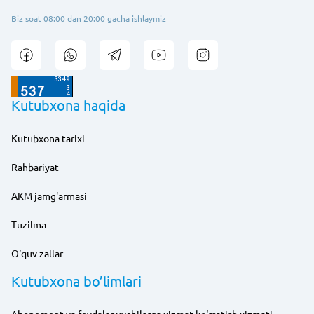
Biz soat 08:00 dan 20:00 gacha ishlaymiz
Kutubxona haqida
Kutubxona tarixi
Rahbariyat
AKM jamg'armasi
Tuzilma
O‘quv zallar
Kutubxona bo’limlari
Abonement va foydalanuvchilarga xizmat ko‘rsatish xizmati