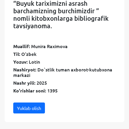
“Buyuk tariximizni asrash
barchamizning burchimizdir ”
nomli kitobxonlarga bibliografik
tavsiyanoma.
Munira Raximova
Muallif:
O'zbek
Til:
Lotin
Yozuv:
Do`stlik tuman axborot-kutubxona
Nashiryot:
markazi
2025
Nashr yili:
1395
Ko'rishlar soni:
Yuklab olish