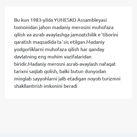
Bu kun 1983-yilda YUNESKO Assambleyasi
tomonidan jahon madaniy merosini muhofaza
qilish va asrab-avaylashga jamoatchilik eʼtiborini
qaratish maqsadida taʼsis etilgan.Madaniy
yodgorliklarni muhofaza qilish har qanday
davlatning eng muhim vazifalaridan
biridir.Madaniy merosni asrab-avaylash nafaqat
tarixni saqlab qolish, balki butun dunyodan
minglab sayyohlarni jalb etadigan noyob turizmni
shakllantirish imkonini beradi