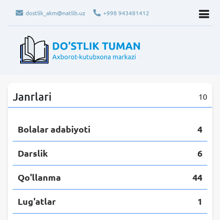
dostlik_akm@natlib.uz
+998 943481412
Janrlari
10
Bolalar adabiyoti
4
Darslik
6
Qo'llanma
44
Lug'atlar
1