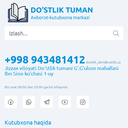
+998 943481412
dostlik_akm@natlib.uz
Jizzax viloyati Do’stlik tumani G’.G’ulom mahallasi
Ibn Sino ko’chasi 1-uy
Biz soat 08:00 dan 20:00 gacha ishlaymiz
Kutubxona haqida