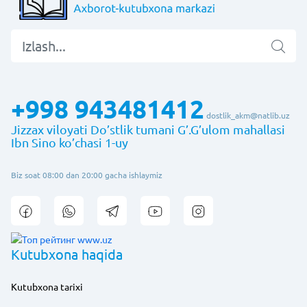
+998 943481412
dostlik_akm@natlib.uz
Jizzax viloyati Do’stlik tumani G’.G’ulom mahallasi
Ibn Sino ko’chasi 1-uy
Biz soat 08:00 dan 20:00 gacha ishlaymiz
Kutubxona haqida
Kutubxona tarixi