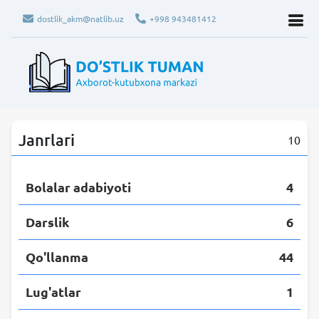
dostlik_akm@natlib.uz
+998 943481412
Janrlari
10
Bolalar adabiyoti
4
Darslik
6
Qo'llanma
44
Lug'atlar
1