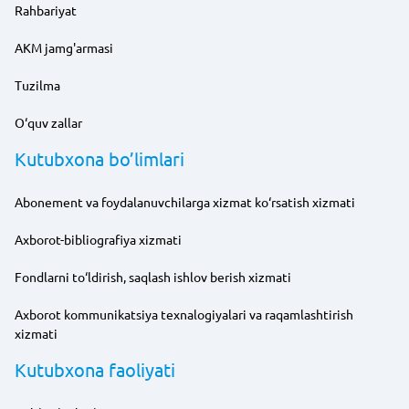
Rahbariyat
AKM jamg'armasi
Tuzilma
O‘quv zallar
Kutubxona bo’limlari
Abonement va foydalanuvchilarga xizmat ko‘rsatish xizmati
Axborot-bibliografiya xizmati
Fondlarni to‘ldirish, saqlash ishlov berish xizmati
Axborot kommunikatsiya texnalogiyalari va raqamlashtirish
xizmati
Kutubxona faoliyati