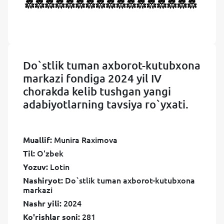
Do`stlik tuman axborot-kutubxona
markazi fondiga 2024 yil IV
chorakda kelib tushgan yangi
adabiyotlarning tavsiya ro`yxati.
Munira Raximova
Muallif:
O'zbek
Til:
Lotin
Yozuv:
Do`stlik tuman axborot-kutubxona
Nashiryot:
markazi
2024
Nashr yili:
281
Ko'rishlar soni: