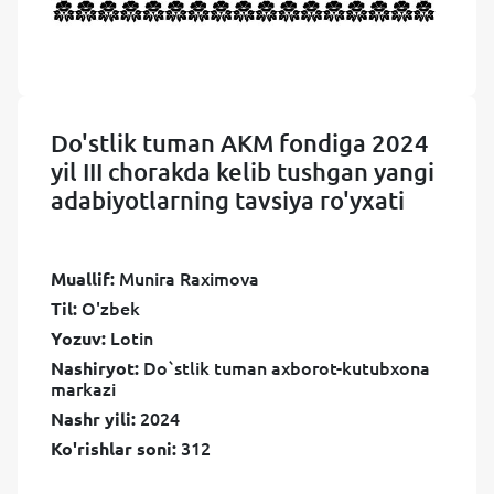
Do'stlik tuman AKM fondiga 2024
yil III chorakda kelib tushgan yangi
adabiyotlarning tavsiya ro'yxati
Munira Raximova
Muallif:
O'zbek
Til:
Lotin
Yozuv:
Do`stlik tuman axborot-kutubxona
Nashiryot:
markazi
2024
Nashr yili:
312
Ko'rishlar soni: