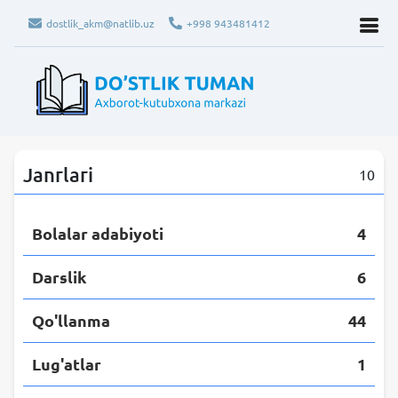
dostlik_akm@natlib.uz
+998 943481412
Janrlari
10
Bolalar adabiyoti
4
Darslik
6
Qo'llanma
44
Lug'atlar
1