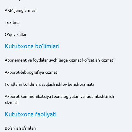
AKM jamg'armasi
Tuzilma
O‘quv zallar
Kutubxona bo’limlari
Abonement va foydalanuvchilarga xizmat ko‘rsatish xizmati
Axborot-bibliografiya xizmati
Fondlarni to‘ldirish, saqlash ishlov berish xizmati
Axborot kommunikatsiya texnalogiyalari va raqamlashtirish
xizmati
Kutubxona faoliyati
Bo'sh ish o'rinlari