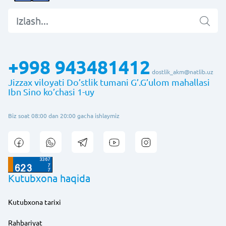
+998 943481412
dostlik_akm@natlib.uz
Jizzax viloyati Do’stlik tumani G’.G’ulom mahallasi
Ibn Sino ko’chasi 1-uy
Biz soat 08:00 dan 20:00 gacha ishlaymiz
Kutubxona haqida
Kutubxona tarixi
Rahbariyat