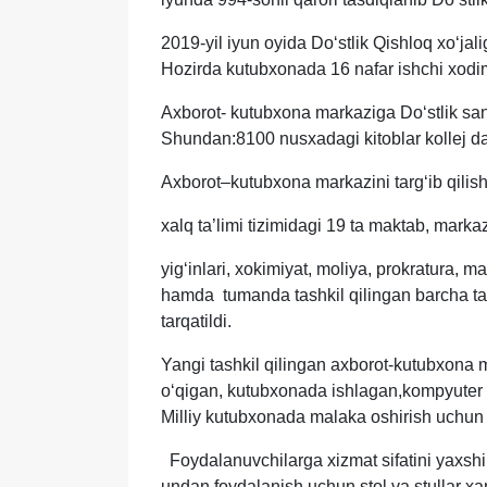
2019-yil iyun oyida Doʻstlik Qishloq xoʻjal
Hozirda kutubxonada 16 nafar ishchi xodi
Axborot- kutubxona markaziga Doʻstlik sano
Shundan:8100 nusxadagi kitoblar kollej da
Axborot–kutubxona markazini targʻib qili
xalq ta’limi tizimidagi 19 ta maktab, mark
yigʻinlari, xokimiyat, moliya, prokratura, m
hamda tumanda tashkil qilingan barcha tadb
tarqatildi.
Yangi tashkil qilingan axborot-kutubxona 
oʻqigan, kutubxonada ishlagan,kompyuter s
Milliy kutubxonada malaka oshirish uchun 
Foydalanuvchilarga xizmat sifatini yaxshil
undan foydalanish uchun stol va stullar xa