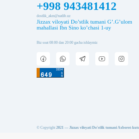
+998 943481412
dostlik_akm@natlib.uz
Jizzax viloyati Do’stlik tumani G’.G’ulom
mahallasi Ibn Sino ko’chasi 1-uy
Biz soat 08:00 dan 20:00 gacha ishlaymiz
© Copyright
2021 — Jizzax viloyati Do'stlik tumani Axborot-ku