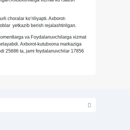
i choralar koʻriliyapti. Axborot-
oblar yetkazib berish rejalashtirilgan.
Abonomentlarga va Foydalanuvchilarga xizmat
b kelayabdi. Axborot-kutubxona markaziga
di 25686 ta, jami foydalanuvchilar 17856