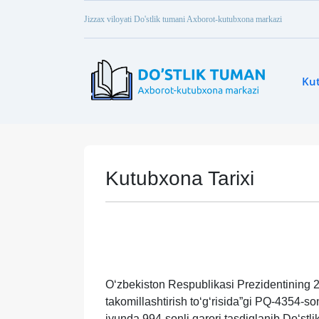
Jizzax viloyati Do'stlik tumani Axborot-kutubxona markazi
Ku
Kutubxona Tarixi
Oʻzbekiston Respublikasi Prezidentining 2
takomillashtirish toʻgʻrisida”gi PQ-4354-s
iyunda 994-sonli qarori tasdiqlanib Doʻstli