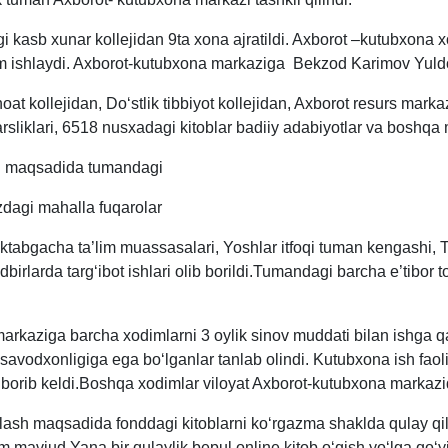
igi kasb xunar kollejidan 9ta xona ajratildi. Axborot –kutubxona
m ishlaydi. Axborot-kutubxona markaziga Bekzod Karimov Yuldo
at kollejidan, Doʻstlik tibbiyot kollejidan, Axborot resurs mark
rsliklari, 6518 nusxadagi kitoblar badiiy adabiyotlar va boshqa
sh maqsadida tumandagi
azdagi mahalla fuqarolar
aktabgacha ta’lim muassasalari, Yoshlar itfoqi tuman kengashi, Tib
irlarda targʻibot ishlari olib borildi.Tumandagi barcha e’tibor 
markaziga barcha xodimlarni 3 oylik sinov muddati bilan ishga q
avodxonligiga ega boʻlganlar tanlab olindi. Kutubxona ish faol
borib keldi.Boshqa xodimlar viloyat Axborot-kutubxona markazi
ash maqsadida fonddagi kitoblarni koʻrgazma shaklda qulay qilib
m mavjud.Yana bir qulaylik bepul online kitob oʻqish yoʻlga qoʻy