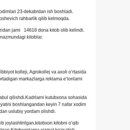
 xodimlari 23-dekabrdan ish boshladi.
shevich rahbarlik qilib kelmoqda.
azidan jami 14618 dona kitob olib kelindi.
 mazmundagi kitoblar.
biyot kolleji, Agrokollej va axoli oʻrtasida
tortadigan markazlarga reklama e’lonlarni
abul qilishdi.Kadrlarni kutubxona sohasida
iyatini boshlangandan keyin 7 nafar xodim
dan uslubiy yordam olishdi.
 joylashtirilgan,kitobxon kitobni oʻqib
ilgan.Kitobxonlarga xizmat koʻrsatish