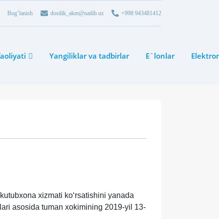
Bog’lanish
dostlik_akm@natlib.uz
+998 943481412
aoliyati
Yangiliklar va tadbirlar
E`lonlar
Elektro
kutubxona xizmati koʻrsatishini yanada
rlari asosida tuman xokimining 2019-yil 13-