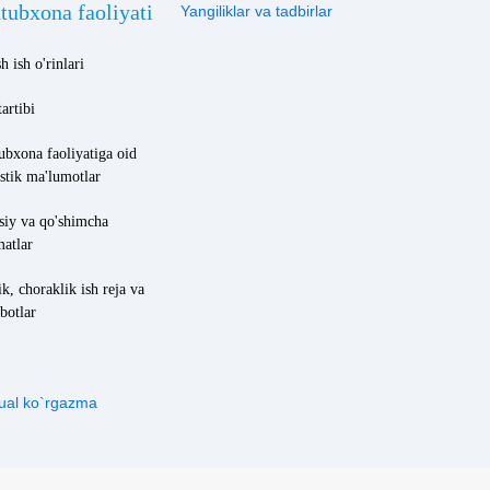
tubxona faoliyati
Yangiliklar va tadbirlar
h ish o'rinlari
tartibi
ubxona faoliyatiga oid
istik ma'lumotlar
siy va qo'shimcha
matlar
ik, choraklik ish reja va
botlar
tual ko`rgazma