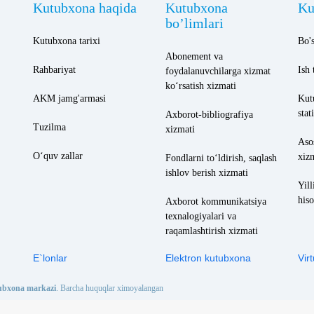
Kutubxona haqida
Kutubxona
Ku
bo’limlari
Kutubxona tarixi
Bo's
Abonement va
Rahbariyat
Ish 
foydalanuvchilarga xizmat
ko‘rsatish xizmati
AKM jamg'armasi
Kut
stat
Axborot-bibliografiya
Tuzilma
xizmati
Aso
O‘quv zallar
xiz
Fondlarni to‘ldirish, saqlash
ishlov berish xizmati
Yill
hiso
Axborot kommunikatsiya
texnalogiyalari va
raqamlashtirish xizmati
E`lonlar
Elektron kutubxona
Vir
tubxona markazi
. Barcha huquqlar ximoyalangan