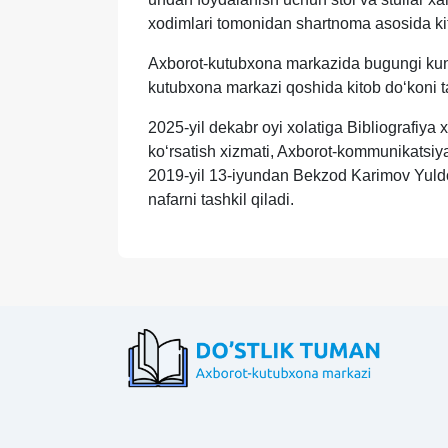
xodimlari tomonidan shartnoma asosida kit
Axborot-kutubxona markazida bugungi kun kit
kutubxona markazi qoshida kitob doʻkoni tas
2025-yil dekabr oyi xolatiga Bibliografiya
koʻrsatish xizmati, Axborot-kommunikatsiya
2019-yil 13-iyundan Bekzod Karimov Yuldos
nafarni tashkil qiladi.