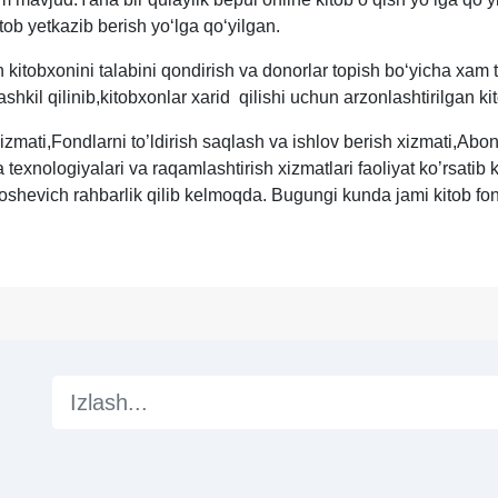
ob yetkazib berish yoʻlga qoʻyilgan.
obxonini talabini qondirish va donorlar topish boʻyicha xam turl
hkil qilinib,kitobxonlar xarid qilishi uchun arzonlashtirilgan kit
 xizmati,Fondlarni to’ldirish saqlash va ishlov berish xizmati,
 texnologiyalari va raqamlashtirish xizmatlari faoliyat ko’rsati
hevich rahbarlik qilib kelmoqda. Bugungi kunda jami kitob fon