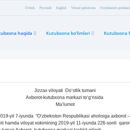
O'zbek
Русский
English
Virtual qabulxona
Foydalanish qoidalari
tubxona haqida
Kutubxona bo’limlari
Kutubxona f
Jizzax viloyati Doʻstlik tumani
Axborot-kutubxona markazi toʻgʻrisida
Ma’lumot
019-yil 7-iyunda “Oʻzbekiston Respublikasi aholisiga axborot –
onli hamda viloyat xokimining 2019-yil 11-iyunda 226-sonli qaro
k tuman Axborot- kutubxona markazi tashkil qilindi.