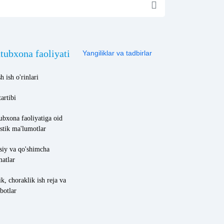
tubxona faoliyati
Yangiliklar va tadbirlar
h ish o'rinlari
tartibi
ubxona faoliyatiga oid
istik ma'lumotlar
siy va qo'shimcha
matlar
ik, choraklik ish reja va
botlar