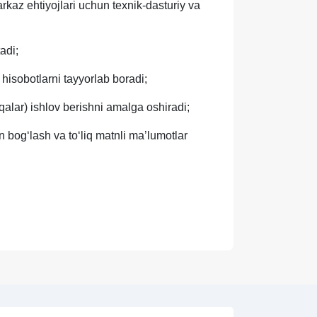
arkaz ehtiyojlari uchun texnik-dasturiy va
adi;
k hisobotlarni tayyorlab boradi;
hqalar) ishlov berishni amalga oshiradi;
n bog‘lash va to‘liq matnli ma’lumotlar