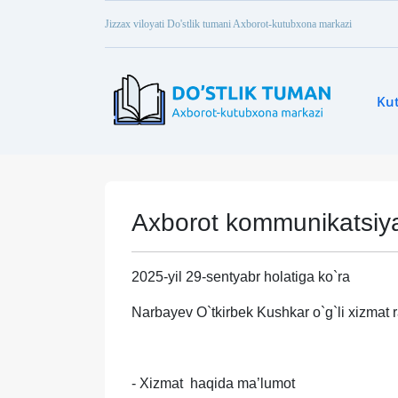
Jizzax viloyati Do'stlik tumani Axborot-kutubxona markazi
Ku
Axborot kommunikatsiya 
2025-yil 29-sentyabr holatiga ko`ra
Narbayev O`tkirbek Kushkar o`g`li xizmat r
- Xizmat haqida ma’lumot