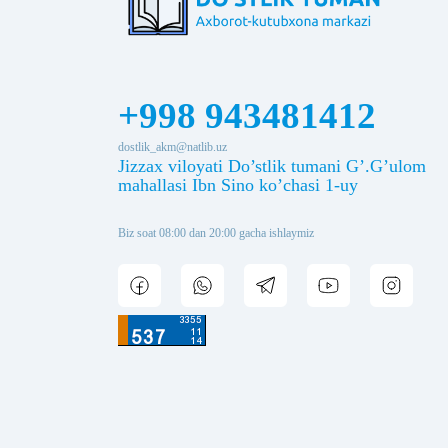
+998 943481412
dostlik_akm@natlib.uz
Jizzax viloyati Do’stlik tumani G’.G’ulom
mahallasi Ibn Sino ko’chasi 1-uy
Biz soat 08:00 dan 20:00 gacha ishlaymiz