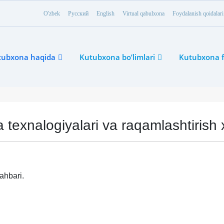
O'zbek
Русский
English
Virtual qabulxona
Foydalanish qoidalari
tubxona haqida
Kutubxona bo’limlari
Kutubxona f
texnalogiyalari va raqamlashtirish 
ahbari.