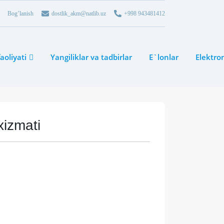
Bog’lanish
dostlik_akm@natlib.uz
+998 943481412
aoliyati
Yangiliklar va tadbirlar
E`lonlar
Elektro
xizmati