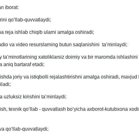
n iborat:
rini qo‘llab-quvvatlaydi;
a reja ishlab chiqib ularni amalga oshiradi;
udio va video resurslarning butun saqlanishini ta’minlaydi;
iy ta’minotlarining xatoliklarsiz doimiy va bir maromda ishlashini
a aniq bartaraf etadi;
rishda joriy va istiqbolli rejalashtirishni amalga oshiradi, mavj
ladi;
uzluksiz kirishini ta’minlaydi;
irish, texnik qo‘llab - quvvatlash bo‘yicha axborot-kutubxona x
 va qo‘llab-quvvatlaydi;