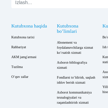
Kutubxona haqida
Kutubxona
Ku
bo’limlari
Kutubxona tarixi
Bo's
Abonement va
Rahbariyat
Ish 
foydalanuvchilarga xizmat
ko‘rsatish xizmati
AKM jamg'armasi
Kut
stat
Axborot-bibliografiya
Tuzilma
xizmati
Aso
O‘quv zallar
xiz
Fondlarni to‘ldirish, saqlash
ishlov berish xizmati
Yill
hiso
Axborot kommunikatsiya
texnalogiyalari va
raqamlashtirish xizmati