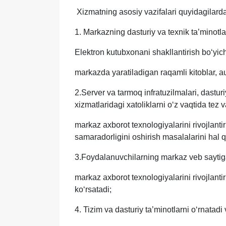
Xizmatning asosiy vazifalari quyidagilarda
1. Markazning dasturiy va texnik ta’minotla
Elektron kutubxonani shakllantirish bo‘yich
markazda yaratiladigan raqamli kitoblar, a
2.Server va tarmoq infratuzilmalari, dastur
xizmatlaridagi xatoliklarni o‘z vaqtida tez v
markaz axborot texnologiyalarini rivojlanti
samaradorligini oshirish masalalarini hal qi
3.Foydalanuvchilarning markaz veb saytiga 
markaz axborot texnologiyalarini rivojlant
ko‘rsatadi;
4. Tizim va dasturiy ta’minotlarni o‘rnatadi