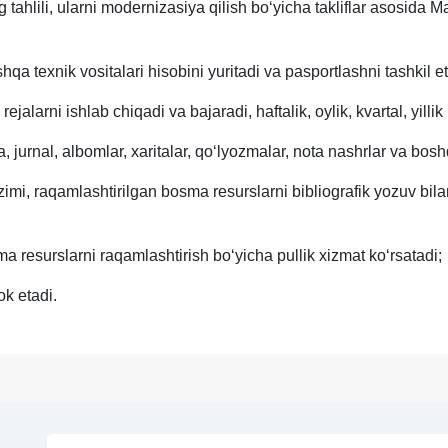
 tahlili, ularni modernizasiya qilish bo‘yicha takliflar asosida M
 texnik vositalari hisobini yuritadi va pasportlashni tashkil et
jalarni ishlab chiqadi va bajaradi, haftalik, oylik, kvartal, yilli
a, jurnal, albomlar, xaritalar, qo‘lyozmalar, nota nashrlar va bos
imi, raqamlashtirilgan bosma resurslarni bibliografik yozuv bila
resurslarni raqamlashtirish bo‘yicha pullik xizmat ko‘rsatadi;
ok etadi.