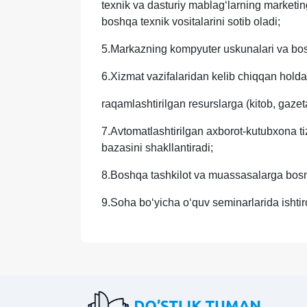
texnik va dasturiy mablag‘larning marketing
boshqa texnik vositalarini sotib oladi;
5.Markazning kompyuter uskunalari va boshqa
6.Xizmat vazifalaridan kelib chiqqan holda re
raqamlashtirilgan resurslarga (kitob, gazet
7.Avtomatlashtirilgan axborot-kutubxona tiz
bazasini shakllantiradi;
8.Boshqa tashkilot va muassasalarga bosma 
9.Soha bo‘yicha o‘quv seminarlarida ishtir